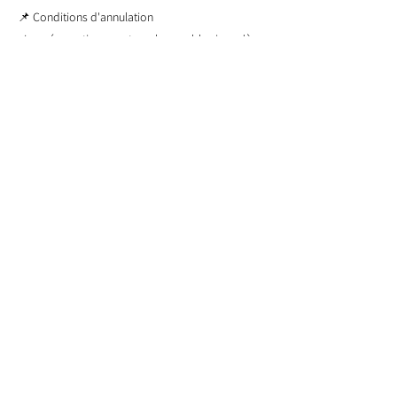
📌 Conditions d'annulation
• Les réservations sont remboursables jusqu'à
48 heures avant le début de l'activité.
Pour toute question ou réservation, cliquez sur