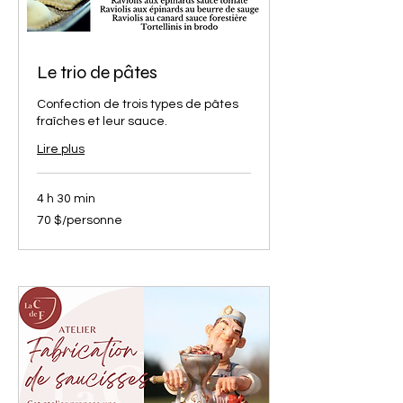
Le trio de pâtes
Confection de trois types de pâtes
fraîches et leur sauce.
Lire plus
4 h 30 min
70
70 $/personne
$/personne