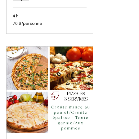
4 h
70
70 $/personne
$/personne