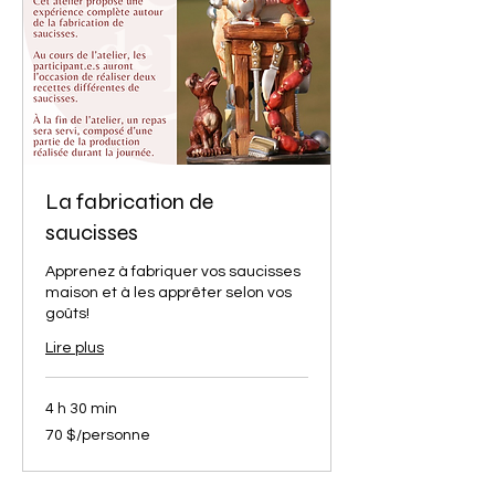
La fabrication de
saucisses
Apprenez à fabriquer vos saucisses
maison et à les apprêter selon vos
goûts!
Lire plus
4 h 30 min
70
70 $/personne
$/personne