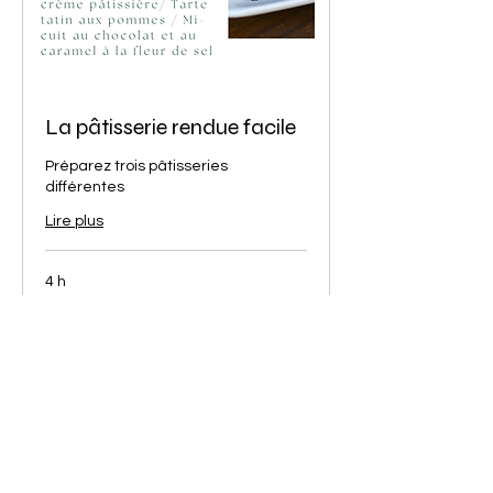
La pâtisserie rendue facile
Préparez trois pâtisseries
différentes
Lire plus
4 h
70
70 $/personne
$/personne