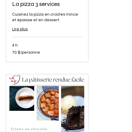
La pizza 3 services
Cuisinez la pizza en croûtes mince
et épaisse et en dessert.
Lire plus
4 h
70
70 $/personne
$/personne